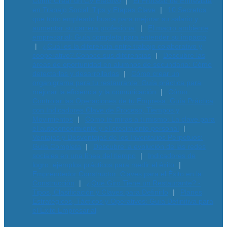
Cómo Crear un CV Efectivo
El Proceso de Entrevista
en Trabajo Social: Tips y Etapas Clave
10 Secretos
que todo empleado busca para mejorar su salario y
aumentar su carrera profesional
El macro ambiente
empresarial: Guía completa para entender su impacto
¿Cuál es la diferencia entre trabajo colaborativo y
cooperativo? Conoce sus diferencias
Descubre las
áreas de oportunidad en alumnos de secundaria: Cómo
detectarlas y desarrollarlas
Cómo crear un
organigrama para tu restaurante: Guía práctica para
mejorar la eficiencia y la comunicación
Cómo
Controlar las Operaciones de tu Empresa: Guía Práctica
con Indicadores Clave de Proceso, Tiempos y
Movimientos
Cómo te miras a ti mismo: La clave para
el autoconocimiento y el crecimiento personal
Ventajas y Desventajas de los Inventarios Perpetuos:
Guía Completa
Descubre la evolución de las redes
sociales en una línea del tiempo
Indicadores de
logro: ejemplos prácticos para medir el éxito
Emprendedor Constructor: Claves para el Éxito en la
Construcción
¿Qué Giro Tiene un Restaurante? -
Tipos, Clasificación y Claves para Definirlo
Planes
Estratégicos, Tácticos y Operativos: Guía Definitiva para
el Éxito Empresarial