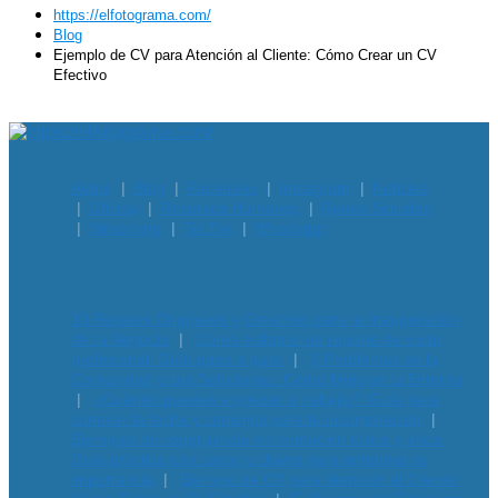
https://elfotograma.com/
Blog
Ejemplo de CV para Atención al Cliente: Cómo Crear un CV
Efectivo
Subir
Autos
Blog
Facebook
Instagram
Noticias
Oficina
Recursos Humanos
Redes Sociales
Streaming
Tik Tok
Whatsapp
10 Regalos Originales y Creativos para la Inauguración
de tu Negocio
Cómo elaborar un reporte de visita
profesional: Guía paso a paso
3 Problemas de la
Comunidad y sus Soluciones: Cómo Mejorar tu Entorno
¿Cuándo puedes empezar a trabajar? Guía para
conocer la fecha y consejos para tu incorporación
Ejemplos de congruencia en formación cívica y ética:
Guía práctica con casos y claves para entender su
importancia
Ejemplo de CV para Atención al Cliente: