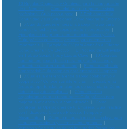
10 Regalos Originales y Creativos para la Inauguración
de tu Negocio
Cómo elaborar un reporte de visita
profesional: Guía paso a paso
3 Problemas de la
Comunidad y sus Soluciones: Cómo Mejorar tu Entorno
¿Cuándo puedes empezar a trabajar? Guía para
conocer la fecha y consejos para tu incorporación
Ejemplos de congruencia en formación cívica y ética:
Guía práctica con casos y claves para entender su
importancia
Ejemplo de CV para Atención al Cliente:
Cómo Crear un CV Efectivo
El Proceso de Entrevista
en Trabajo Social: Tips y Etapas Clave
10 Secretos
que todo empleado busca para mejorar su salario y
aumentar su carrera profesional
El macro ambiente
empresarial: Guía completa para entender su impacto
¿Cuál es la diferencia entre trabajo colaborativo y
cooperativo? Conoce sus diferencias
Descubre las
áreas de oportunidad en alumnos de secundaria: Cómo
detectarlas y desarrollarlas
Cómo crear un
organigrama para tu restaurante: Guía práctica para
mejorar la eficiencia y la comunicación
Cómo
Controlar las Operaciones de tu Empresa: Guía Práctica
con Indicadores Clave de Proceso, Tiempos y
Movimientos
Cómo te miras a ti mismo: La clave para
el autoconocimiento y el crecimiento personal
Ventajas y Desventajas de los Inventarios Perpetuos: