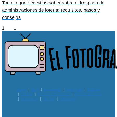
Todo lo que necesitas saber sobre el traspaso de
administraciones de lotería: requisitos, pasos y
consejos
1
2
3
…
104
»
Autos
Blog
Facebook
Instagram
Noticias
Oficina
Recursos Humanos
Redes Sociales
Streaming
Tik Tok
Whatsapp