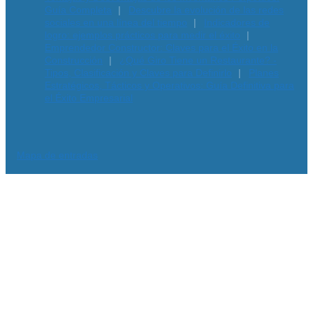
Guía Completa
Descubre la evolución de las redes
sociales en una línea del tiempo
Indicadores de
logro: ejemplos prácticos para medir el éxito
Emprendedor Constructor: Claves para el Éxito en la
Construcción
¿Qué Giro Tiene un Restaurante? -
Tipos, Clasificación y Claves para Definirlo
Planes
Estratégicos, Tácticos y Operativos: Guía Definitiva para
el Éxito Empresarial
Mapa de entradas