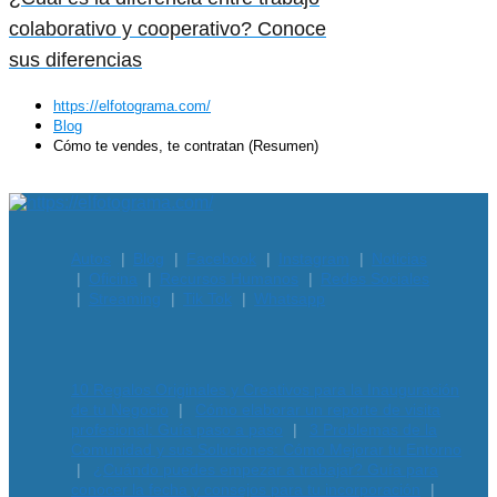
colaborativo y cooperativo? Conoce
sus diferencias
https://elfotograma.com/
Blog
Cómo te vendes, te contratan (Resumen)
Subir
Autos
Blog
Facebook
Instagram
Noticias
Oficina
Recursos Humanos
Redes Sociales
Streaming
Tik Tok
Whatsapp
10 Regalos Originales y Creativos para la Inauguración
de tu Negocio
Cómo elaborar un reporte de visita
profesional: Guía paso a paso
3 Problemas de la
Comunidad y sus Soluciones: Cómo Mejorar tu Entorno
¿Cuándo puedes empezar a trabajar? Guía para
conocer la fecha y consejos para tu incorporación