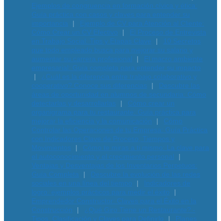
Ejemplos de congruencia en formación cívica y ética:
Guía práctica con casos y claves para entender su
importancia
Ejemplo de CV para Atención al Cliente:
Cómo Crear un CV Efectivo
El Proceso de Entrevista
en Trabajo Social: Tips y Etapas Clave
10 Secretos
que todo empleado busca para mejorar su salario y
aumentar su carrera profesional
El macro ambiente
empresarial: Guía completa para entender su impacto
¿Cuál es la diferencia entre trabajo colaborativo y
cooperativo? Conoce sus diferencias
Descubre las
áreas de oportunidad en alumnos de secundaria: Cómo
detectarlas y desarrollarlas
Cómo crear un
organigrama para tu restaurante: Guía práctica para
mejorar la eficiencia y la comunicación
Cómo
Controlar las Operaciones de tu Empresa: Guía Práctica
con Indicadores Clave de Proceso, Tiempos y
Movimientos
Cómo te miras a ti mismo: La clave para
el autoconocimiento y el crecimiento personal
Ventajas y Desventajas de los Inventarios Perpetuos:
Guía Completa
Descubre la evolución de las redes
sociales en una línea del tiempo
Indicadores de
logro: ejemplos prácticos para medir el éxito
Emprendedor Constructor: Claves para el Éxito en la
Construcción
¿Qué Giro Tiene un Restaurante? -
Tipos, Clasificación y Claves para Definirlo
Planes